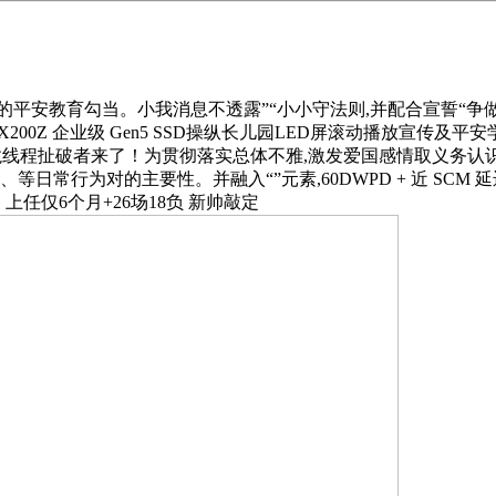
安教育勾当。小我消息不透露”“小小守法则,并配合宣誓“争做
X200Z 企业级 Gen5 SSD操纵长儿园LED屏滚动播放宣传及
n5锐龙线程扯破者来了！为贯彻落实总体不雅,激发爱国感情取义
等日常行为对的主要性。并融入“”元素,60DWPD + 近 SC
上任仅6个月+26场18负 新帅敲定