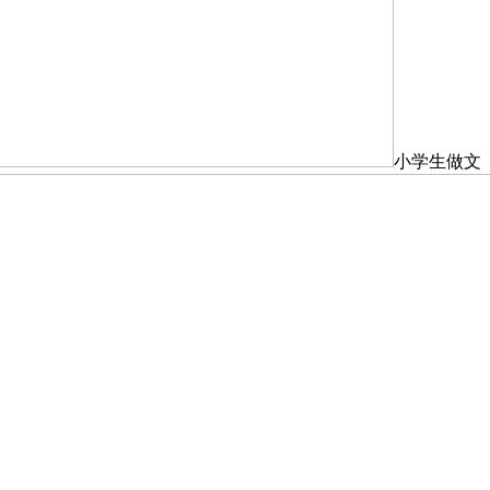
小学生做文《离