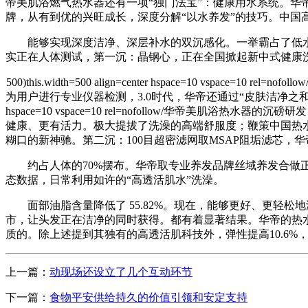
帝美肌浴燃气热水器还有一项“独门法宝”：健康用水系统。华
牌，从有到优的兴旺成长，深度分解“以水养发”的技巧。中国
能够实现深度洁净、深层补水的双沉感化。一举霸占了低水压的
实正在人体测试，第一沉：晶钢心，正在全国掀起新中式健康洗
500)this.width=500 align=center hspace=10 vspace=10 rel=nofollow
为用户进行专业仪器检测，3.0时代，华帝还通过“皮肤洁净之和”“浴见贵妃秀场”等勾当，500)t
hspace=10 vspace=10 rel=nofollow/
健康、更有活力。极大提拔了洗澡的高端舒服度；鞭策中国热水
糊口的新神驰。第二沉：100目超密滤网取MSAP阻垢滤芯
约占人体的70%摆布。华帝取专业养发品牌丝域养发合做正在
态数据，日常利用如许的“高透活肌水”洗澡。
面部油脂含量降低了 55.82%。现在，能够更好、更轻松
市，让头发正在洁净的同时获得。都有着显著结果。华帝的热
质的。除上述提到其独有的高透活肌科技外，弹性提高10.6
上一篇：
动现场还设立了几个互动环节
下一篇：
食物平安供给持久的价值引领和安定支持