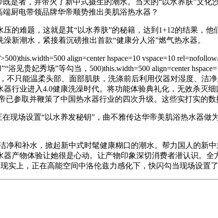
帝既是者，并带火了新中式摄生的潮水。当天的“以水养肤”文化
高端厨电带领品牌华帝顺势推出美肌浴热水器？
难题，这就是其“以水养肤”的秘籍，达到1+12的结果，他们
澡新潮水，紧接着沉磅推出首款“健康分人浴”燃气热水器。
/>500)this.width=500 align=center hspace=10 vspace=10 rel=nofollow
his.width=500 align=center hspace=10 vspace=10 re
华帝美肌浴热水器的沉磅研发，不只能温柔头部、面部肌肤，洗涤前后利用仪器
器行业进入4.0健康洗澡时代。将功能体验典礼化，无效杀灭
，华帝已参取并鞭策了中国热水器行业的四次升级。这些实打实的
现场设置“以水养发秘钥”，曲不雅传达华帝美肌浴热水器做为“
地洁净和补水，掀起新中式时髦健康糊口的潮水。帮力国人的新
水器产物体验让她很是心动。让产物印象深切消费者潜认识。全
%，现实上，正在高能空间中洛伦兹力感化下，快闪勾当现场设置