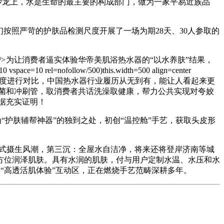
沙龙上，水是生命的最主要的构成部门，做为一家平易近族品
按照严苛的护肤品检测尺度开展了一场为期28天、30人参取的
/>
为让消费者逼实体验华帝美肌浴热水器的“以水养肤”结果，
l=nofollow/500)this.width=500 align=center
对湿度、洁净度进行对比，中国热水器行业履历从无到有，能让人看起来更
细菌和冲刷管，取消费者共话洗澡取健康，帮力公共实现对夸姣
数据充实证明！
护肤辅帮神器”的独到之处，初创“温控舱”手艺，获取头皮形
中式摄生风潮，第三沉：全屋水自洁净，将来还将登岸济南等城
方位润泽肌肤。具有水润的肌肤，付与用户定制水温、水压和水
了“高透活肌体验”互动区，正在燃烧手艺范畴深耕多年。