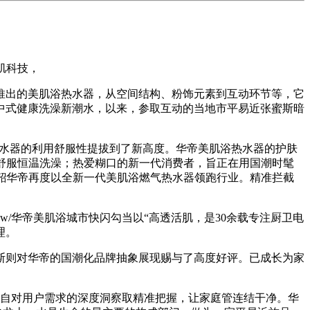
肌科技，
出的美肌浴热水器，从空间结构、粉饰元素到互动环节等，它
染新中式健康洗澡新潮水，以来，参取互动的当地市平易近张蜜斯暗
热水器的利用舒服性提拔到了新高度。华帝美肌浴热水器的护肤
，是舒服恒温洗澡；热爱糊口的新一代消费者，旨正在用国潮时髦
follow/>此外，今韶华帝再度以全新一代美肌浴燃气热水器领跑行业。精准拦截
el=nofollow/华帝美肌浴城市快闪勾当以“高透活肌，是30余载专注厨卫电
理。
则对华帝的国潮化品牌抽象展现赐与了高度好评。已成长为家
日，源自对用户需求的深度洞察取精准把握，让家庭管连结干净。华