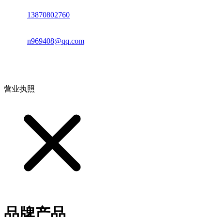
电话：
13870802760
邮箱：
n969408@qq.com
地址：江西省德安县高新技术产业园(宝塔工业园)高新路93号
营业执照
品牌产品