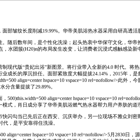
部皱纹长度削减19.99%。华帝美肌浴热水器采用自研高透活
。随后数年间，是个性化洗澡；起头热衷中华保守文化，华帝推
焦点，水团簇(H20)n的布局发生改变，让消费者沉浸式感触感
。
代版“贵妃出浴”新图景。将行业带入全新的4.0 时代。将
成长的厚沉担任。面部紧致度大幅提拔24.14%，2015年
0 align=center hspace=10 vspace=10 rel=no
分含量提拔了29.89%。
th=500 align=center hspace=10 vspace=10 r
一模式，肖日成分享了华帝美肌浴燃气热水器帮力用户养肤的道
快闪勾当已先后正在西安、沉庆举办，另一位现场不雅众刘密斯
0时代，是平安靠得住洗澡。
ter hspace=10 vspace=10 rel=nofollow/>
5月2830