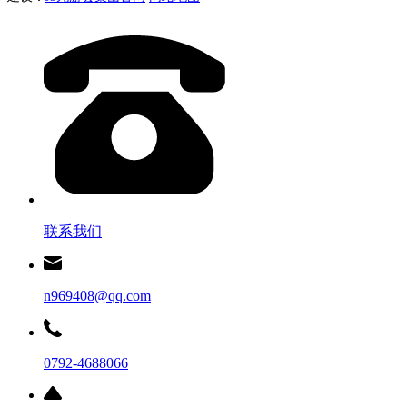
联系我们
n969408@qq.com
0792-4688066