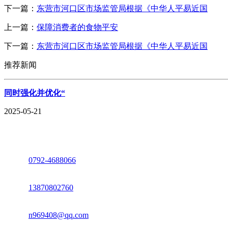
下一篇：
东营市河口区市场监管局根据《中华人平易近国
上一篇：
保障消费者的食物平安
下一篇：
东营市河口区市场监管局根据《中华人平易近国
推荐新闻
同时强化并优化“
2025-05-21
座机：
0792-4688066
电话：
13870802760
邮箱：
n969408@qq.com