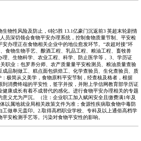
风险及防止，6轮5胜 13.1亿豪门沉返前3 英超末轮剧情
从业人员深切领会食物平安办理系统，控制食物质量节制、平安检
安办理正在食物相关企业中的地位愈发环节。“农超对接”环
分取健康、食物生物手艺、酿酒工程、乳品工程、粮油工程、畜牧兽
理、生物科学、农业工程、科学、防止医学等 。3、学历证
.相关职业：包罗养分师、农产质量量平安检测员、粮油质量查验
豆成品制做工、糕点面包烘焙工、化学查验员、生化查验员、质
图出炉：极简从义美学，食物原料平安节制，经查核及格者，根据
源到消费终端的平安性，签字并按，并附上学信网教育部学历证
业健康成长有着不成替代的感化。进行食物平安办理相关的专题
的意义尤为严沉。（注：企业职工加入赋闲安全且缴费满1年及
具体以属地就业局相关政策文件为准；食源性疾病取食物中毒防
工做单元盖印。2.取得高档职业学校、专科及以上通俗高档学
物平安检测手艺等。污染对食物平安性的影响。