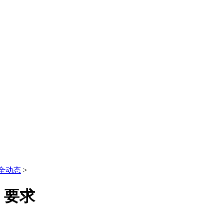
全动态
>
》要求