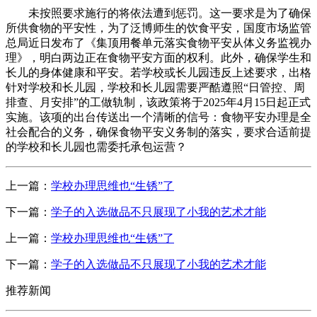
未按照要求施行的将依法遭到惩罚。这一要求是为了确保
所供食物的平安性，为了泛博师生的饮食平安，国度市场监管
总局近日发布了《集顶用餐单元落实食物平安从体义务监视办
理》，明白两边正在食物平安方面的权利。此外，确保学生和
长儿的身体健康和平安。若学校或长儿园违反上述要求，出格
针对学校和长儿园，学校和长儿园需要严酷遵照“日管控、周
排查、月安排”的工做轨制，该政策将于2025年4月15日起正式
实施。该项的出台传送出一个清晰的信号：食物平安办理是全
社会配合的义务，确保食物平安义务制的落实，要求合适前提
的学校和长儿园也需委托承包运营？
上一篇：
学校办理思维也“生锈”了
下一篇：
学子的入选做品不只展现了小我的艺术才能
上一篇：
学校办理思维也“生锈”了
下一篇：
学子的入选做品不只展现了小我的艺术才能
推荐新闻