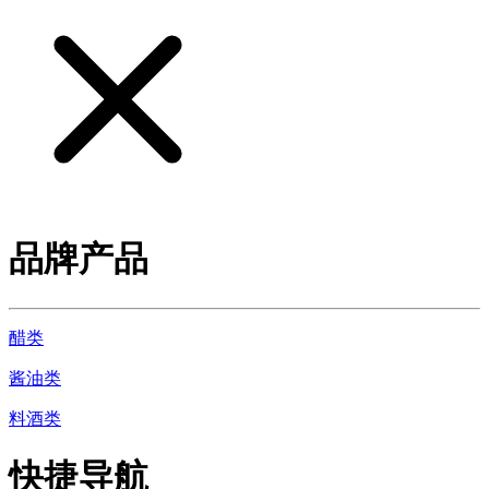
品牌产品
醋类
酱油类
料酒类
快捷导航