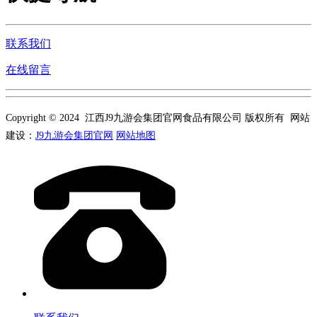
联系我们
在线留言
Copyright © 2024 江西J9九游会集团官网食品有限公司 版权所有 网站
建设：
J9九游会集团官网
网站地图