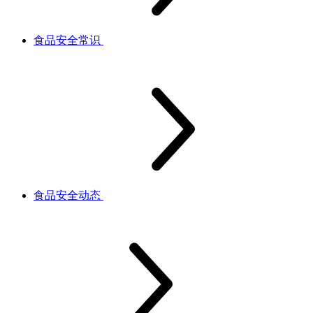
食品安全常识
食品安全动态