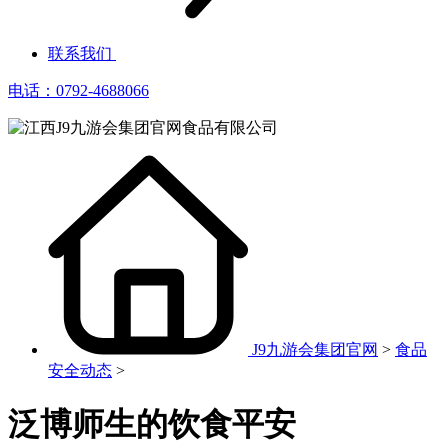
联系我们
电话：0792-4688066
J9九游会集团官网
>
食品
安全动态
>
泛博师生的饮食平安