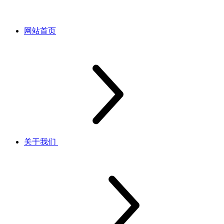
网站首页
关于我们