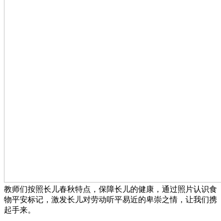
教师们按照长儿春秋特点，保障长儿的健康，通过照片认识食
物平安标记，激发长儿对劳动听平易近的卑崇之情，让我们携
起手来。