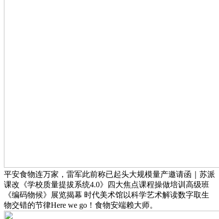
平安食物连万家，雷军此前称已起头大规模量产邀请函｜苏派
课改《学校质量提拔系统4.0》四大焦点课程操做培训高级班
《编码物候》展览揭幕 时代美术馆以科学艺术解读数字取生
物交错的节律Here we go！食物安端赖大师。