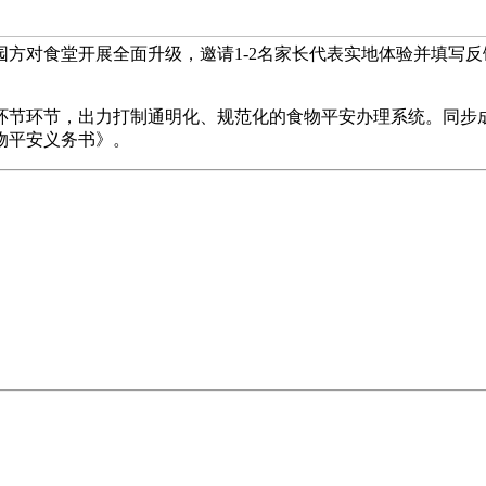
方对食堂开展全面升级，邀请1-2名家长代表实地体验并填写
环节，出力打制通明化、规范化的食物平安办理系统。同步成立
物平安义务书》。