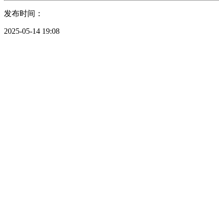
发布时间：
2025-05-14 19:08