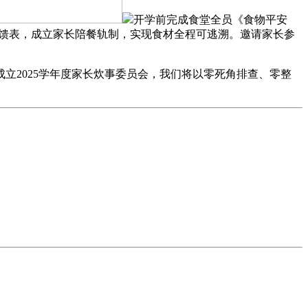
开学前完成食堂全员《食物平安
反馈表，成立家长陪餐轨制，实现食材全程可逃溯。邀请家长参
2025学年度家长炊事委员会，我们将以零死角排查、零整