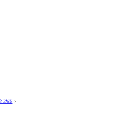
全动态
>