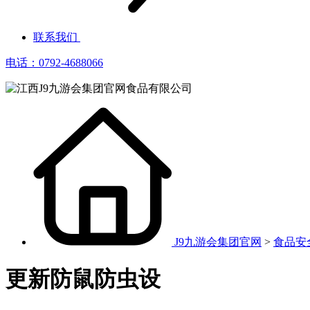
联系我们
电话：0792-4688066
J9九游会集团官网
>
食品安
更新防鼠防虫设