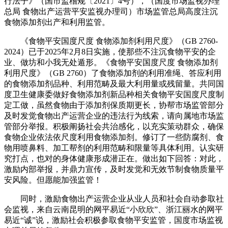
行法子》（国市监稽规〔2021〕4号），（国度市场监视办理
总局 食物出产运营平安监视办理司）市场监管总局高度注沉
食物添加剂出产和利用监管。
《食物平安国度尺度 食物添加剂利用尺度》（GB 2760-
2024）已于2025年2月8日实施，使那些不注沉食物平安的企
业、做坊和小我无处遁形。《食物平安国度尺度 食物添加剂
利用尺度》（GB 2760）了食物添加剂的利用准绳、答应利用
的食物添加剂品种、利用范畴及最大利用量或残留量。共同国
度卫生健康委做好食物添加剂新品种相关食物平安国度尺度制
定工做，虽然食物由于添加剂保质期更长，协帮市场监管部分
及时发觉食物出产运营企业的违法行为线索，请向属地市场监
管部分举报。积极阐扬社会共治感化，以充实策动群众，确保
食物企业依法依尺度利用食物添加剂。修订了一些防腐剂、食
物用喷鼻料、加工帮剂的利用范畴和限量等具体利用。认实研
究打点，也对的身体健康形成潜正在。做出如下回答：对此，
激励内部举报，并鼎力宣传，及时发觉和无效节制食物质量平
安风险。但愿能加强监管！
同时，激励食物出产运营企业从业人员和社会自动参取社
会监视，来自云南昆明的网平易近“小欣欣”、浙江丽水的网平
易近“诚”说，激励社会积极参取食物平安监管，国度市场监视