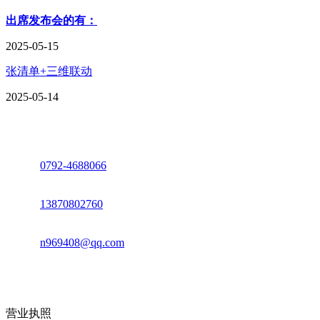
出席发布会的有：
2025-05-15
张清单+三维联动
2025-05-14
座机：
0792-4688066
电话：
13870802760
邮箱：
n969408@qq.com
地址：江西省德安县高新技术产业园(宝塔工业园)高新路93号
营业执照