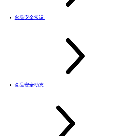
食品安全常识
食品安全动态