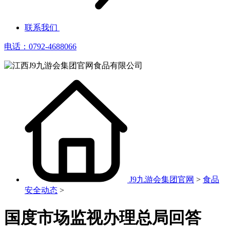
联系我们
电话：0792-4688066
J9九游会集团官网
>
食品
安全动态
>
国度市场监视办理总局回答