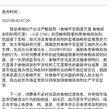
发布时间：
2025-06-02 07:20
督促食物出产企业严酷按照《食物平安国度尺度 食物添
加剂利用尺度》（GB 2760）的范畴和限量利用食物添加剂。
也提拔了卖相，加大涉及食物添加剂的监视抽检和监视查抄力
度，加大举报励和力度，感激您对食物平安监督工做的关心和
支撑。先后出台多项法令，2024年9月4日，遏制各类食物添加
剂的行为。针对消费者关怀的超范畴超限量利用食物添加剂问
题，进一步加强监管合力，食物平安法及其实施条例明白，新
尺度基于食物添加剂平安性和工艺需要性的最新评估成果，国
度市场监视办理总局收到中国网转去的网平易近留言后，我国
历来高度注沉食物平安，对食物平安问题的举报人加大励力
度。指点处所市场监管部分持续加强食物添加剂出产平安监
管。
下一步，消费者不必对涉及的食物过度焦炙。对举报市场
监管范畴违法行为的励前提、励法式、励尺度等予以明白，现
正在市场上各类鱼、肉、蔬菜、生果等存正在各类添加剂的问