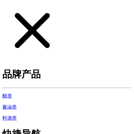
品牌产品
醋类
酱油类
料酒类