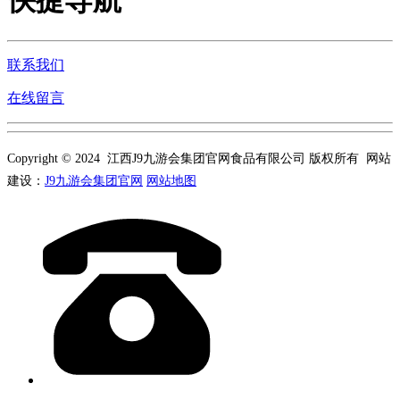
快捷导航
联系我们
在线留言
Copyright © 2024 江西J9九游会集团官网食品有限公司 版权所有 网站
建设：
J9九游会集团官网
网站地图