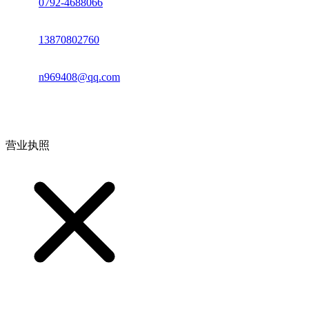
座机：
0792-4688066
电话：
13870802760
邮箱：
n969408@qq.com
地址：江西省德安县高新技术产业园(宝塔工业园)高新路93号
营业执照