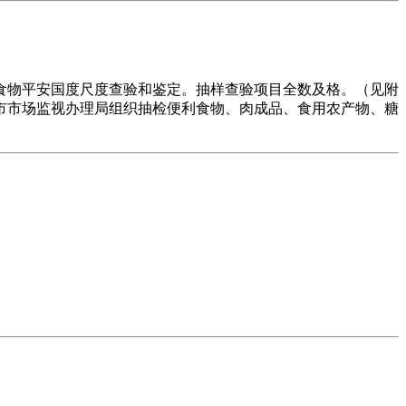
物平安国度尺度查验和鉴定。抽样查验项目全数及格。（见附
市市场监视办理局组织抽检便利食物、肉成品、食用农产物、糖