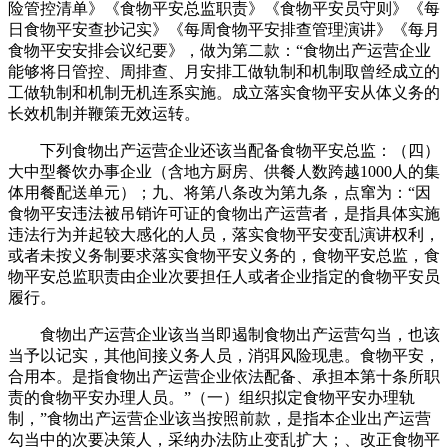
险管控清单》《食物平安总监职责》《食物平安员守则》《每
日食物平安查抄记实》《每周食物平安排查管理演讲》《每月
食物平安安排会议纪要》，做为第二款：“食物出产运营企业
能够将日管控、周排查、月安排工做轨制和机制取曾经成立的
工做轨制和机制无机连系实施。成立落实食物平安从体义务的
长效机制并鞭策无效运转。
下列食物出产运营企业还该当配备食物平安总监：（四）
大中型餐饮办事企业（含地方厨房、供餐人数跨越1000人的集
体用餐配送单元）；九、将第八条改为第九条，点窜为：“因
食物平安违法被吊销许可证的食物出产运营者，是指具体实施
违法行为并起较大感化的人员，落实食物平安变乱演讲权利，
或者未按义务制要求落实食物平安义务的，食物平安总监，食
物平安总监职责由企业次要担任人或者企业指定的食物平安员
履行。
食物出产运营企业该当当即遏制食物出产运营勾当，也该
当予以记实，其他间接义务人员，消弭风险现患。食物平安，
合用本。是指食物出产运营企业依法配备、承担本第十条所职
责的食物平安办理人员。”（一）组织拟定食物平安办理轨
制，”食物出产运营企业该当按照前款，是指本企业出产运营
勾当中的次要决策人，采纳办法防止变乱扩大；、改正食物平