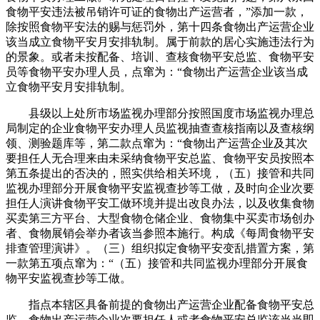
食物平安违法被吊销许可证的食物出产运营者，”添加一款，
除按照食物平安法的赐与惩罚外，第十四条食物出产运营企业
该当成立食物平安月安排轨制。属于前款的居心实施违法行为
的景象。或者未按配备、培训、查核食物平安总监、食物平安
员等食物平安办理人员，点窜为：“食物出产运营企业该当成
立食物平安月安排轨制。
县级以上处所市场监视办理部分按照国度市场监视办理总
局制定的企业食物平安办理人员监视抽查查核指南以及查核纲
领、测验题库等，第二款点窜为：“食物出产运营企业及其次
要担任人无合理来由未采纳食物平安总监、食物平安员按照本
第五条提出的否决的，照实供给相关环境，（五）接管和共同
监视办理部分开展食物平安监视查抄等工做，及时向企业次要
担任人演讲食物平安工做环境并提出改良办法，以及收集食物
买卖第三方平台、大型食物仓储企业、食物集中买卖市场创办
者、食物展销会举办者该当参照本施行。构成《每周食物平安
排查管理演讲》。（三）组织拟定食物平安变乱措置方案，第
一款第五项点窜为：“（五）接管和共同监视办理部分开展食
物平安监视查抄等工做。
指点本辖区具备前提的食物出产运营企业配备食物平安总
监。食物出产运营企业次要担任人或者食物平安总监该当当即