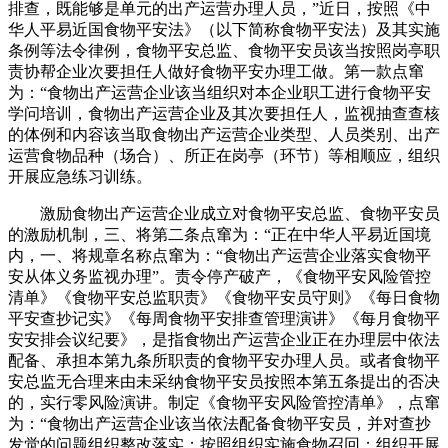
排查，既能够是单元的出产运营办理人员，”近日，按照《中
华人平易近国食物平安法》（以下简称食物平安法）及其实施
条例等法令律例，食物平安总监、食物平安员该当按照岗亭职
责协帮企业次要担任人做好食物平安办理工做。第一款点窜
为：“食物出产运营企业该当组织对本企业职工进行食物平安
学问培训，食物出产运营企业及其次要担任人，监视抽查查核
的体例和内容该当取食物出产运营企业类型、人员类别、出产
运营食物品种（场合）、所正在岗亭（环节）等相顺应，组织
开展应急练习训练。
激励食物出产运营企业成立对食物平安总监、食物平安员
的激励机制，三、将第二条点窜为：“正在中华人平易近国境
内，一、将规章名称点窜为：“食物出产运营企业落实食物平
安从体义务监视办理”。责令停产破产，《食物平安风险管控
清单》《食物平安总监职责》《食物平安员守则》《每日食物
平安查抄记实》《每周食物平安排查管理演讲》《每月食物平
安安排会议纪要》，是指食物出产运营企业正在办理层中依法
配备、承担本第九条所职责的食物平安办理人员。或者食物平
安总监无合理来由未采纳食物平安员按照本第五条提出的否决
的，实行零风险演讲。制定《食物平安风险管控清单》，点窜
为：“食物出产运营企业该当依法配备食物平安员，并对查抄
发觉的问题组织整改落实；按照组织实施食物召回；组织开展