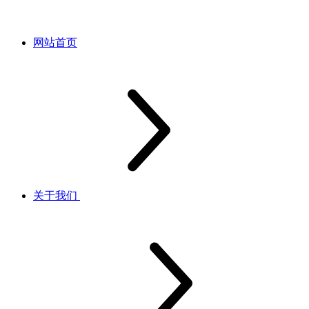
网站首页
关于我们