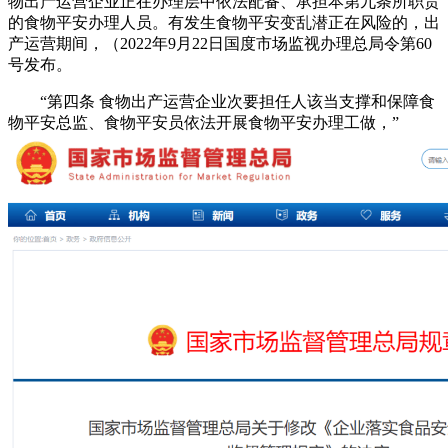
物出产运营企业正在办理层中依法配备、承担本第九条所职责
的食物平安办理人员。有发生食物平安变乱潜正在风险的，出
产运营期间，（2022年9月22日国度市场监视办理总局令第60
号发布。
“第四条 食物出产运营企业次要担任人该当支撑和保障食
物平安总监、食物平安员依法开展食物平安办理工做，”