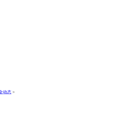
全动态
>