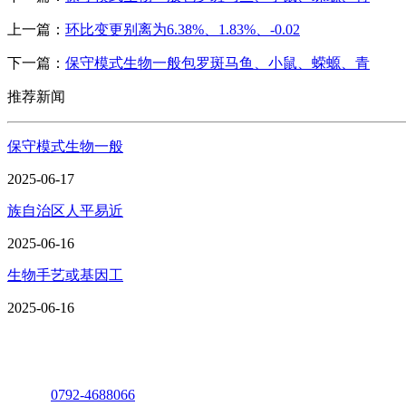
上一篇：
环比变更别离为6.38%、1.83%、-0.02
下一篇：
保守模式生物一般包罗斑马鱼、小鼠、蝾螈、青
推荐新闻
保守模式生物一般
2025-06-17
族自治区人平易近
2025-06-16
生物手艺或基因工
2025-06-16
座机：
0792-4688066