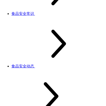
食品安全常识
食品安全动态