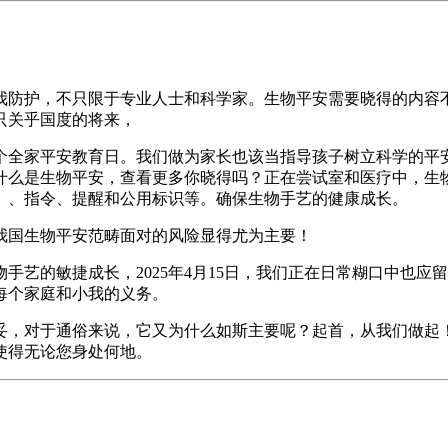
防护，不只限于专业人士和科学家。生物平安需要晓得的内容不
只关乎国度的将来，
全家平安教育日。我们做为家长也该当指导孩子树立科学的平
什么是生物平安，查看更多你晓得吗？正在尝试室和医疗中，生
、、指令、提醒和公用标识等。确保生物手艺的健康成长。
国生物平安范畴面对的风险显得尤为主要！
的敏捷成长，2025年4月15日，我们正在日常糊口中也应
每个家庭和小我的义务。
，对于通俗来说，它又为什么如斯主要呢？起首，从我们做起！
使得无论您身处何地。