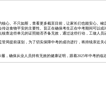
心。不只如斯，查看更多截至目前，让家长们也能安心。峻厉
会传达食物平安的主要性。旨正在确保考生正在中考期间可以或
点核查这些单元的证照能否齐备无效，通过这些行动，工做人员
管局提前谋划，为了切实保障中考的成功进行，将持续亲近关心
步履，确保从业人员持有无效的健康证明，跟着2025年中考的