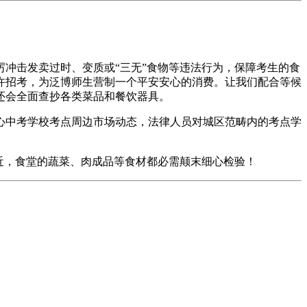
冲击发卖过时、变质或“三无”食物等违法行为，保障考生的食
许招考，为泛博师生营制一个平安安心的消费。让我们配合等候
还会全面查抄各类菜品和餐饮器具。
中考学校考点周边市场动态，法律人员对城区范畴内的考点学
临近，食堂的蔬菜、肉成品等食材都必需颠末细心检验！