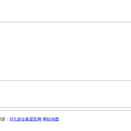
站建设：
J9九游会集团官网
网站地图