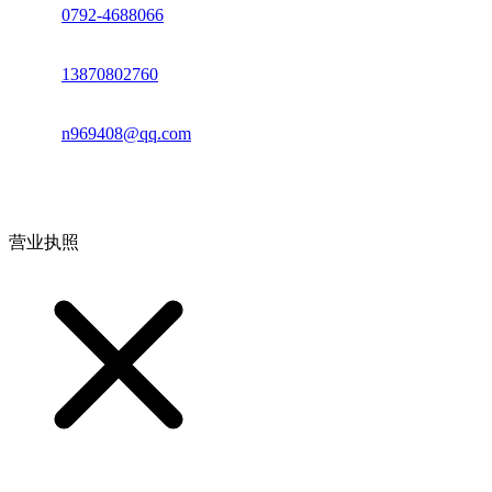
座机：
0792-4688066
电话：
13870802760
邮箱：
n969408@qq.com
地址：江西省德安县高新技术产业园(宝塔工业园)高新路93号
营业执照