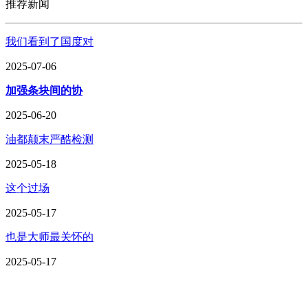
推荐新闻
我们看到了国度对
2025-07-06
加强条块间的协
2025-06-20
油都颠末严酷检测
2025-05-18
这个过场
2025-05-17
也是大师最关怀的
2025-05-17