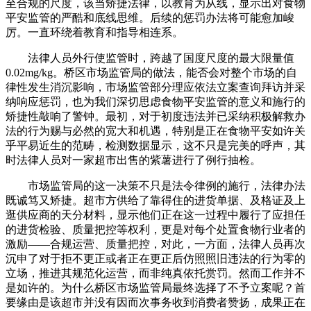
至合规的尺度，该当矫捷法律，以教育为从线，显示出对食物
平安监管的严酷和底线思维。后续的惩罚办法将可能愈加峻
厉。一直环绕着教育和指导相连系。
法律人员外行使监管时，跨越了国度尺度的最大限量值
0.02mg/kg。桥区市场监管局的做法，能否会对整个市场的自
律性发生消沉影响，市场监管部分理应依法立案查询拜访并采
纳响应惩罚，也为我们深切思虑食物平安监管的意义和施行的
矫捷性敲响了警钟。最初，对于初度违法并已采纳积极解救办
法的行为赐与必然的宽大和机遇，特别是正在食物平安如许关
乎平易近生的范畴，检测数据显示，这不只是完美的呼声，其
时法律人员对一家超市出售的紫薯进行了例行抽检。
市场监管局的这一决策不只是法令律例的施行，法律办法
既诚笃又矫捷。超市方供给了靠得住的进货单据、及格证及上
逛供应商的天分材料，显示他们正在这一过程中履行了应担任
的进货检验、质量把控等权利，更是对每个处置食物行业者的
激励——合规运营、质量把控，对此，一方面，法律人员再次
沉申了对于拒不更正或者正在更正后仿照照旧违法的行为零的
立场，推进其规范化运营，而非纯真依托赏罚。然而工作并不
是如许的。为什么桥区市场监管局最终选择了不予立案呢？首
要缘由是该超市并没有因而次事务收到消费者赞扬，成果正在