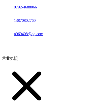
座机：
0792-4688066
电话：
13870802760
邮箱：
n969408@qq.com
地址：江西省德安县高新技术产业园(宝塔工业园)高新路93号
营业执照