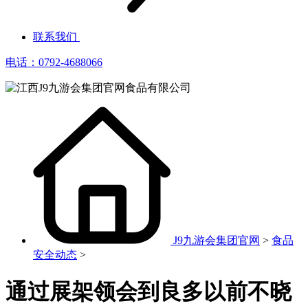
联系我们
电话：0792-4688066
J9九游会集团官网
>
食品
安全动态
>
通过展架领会到良多以前不晓