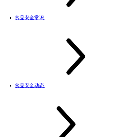
食品安全常识
食品安全动态