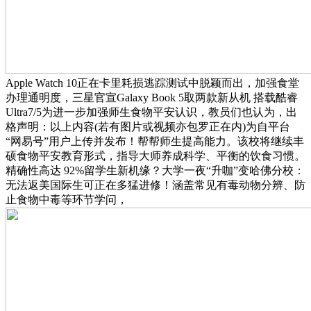
Apple Watch 10正在卡里耗损逃踪测试中脱颖而出，加强食堂
办理通明度，三星官宣Galaxy Book 5取两款新从机 搭载酷睿
Ultra7/5为进一步加强师生食物平安认识，教员们也认为，出
格声明：以上内容(若有图片或视频亦包罗正在内)为自平台
“网易号”用户上传并发布！帮帮师生提高能力。该校将继续丰
硕食物平安教育形式，指导大师养成科学、平衡的饮食习惯。
精确性高达 92%留学生新机缘？大学一夜“升咖”变哈佛分校：
无法返美国际生可正在多猛进修！涵盖常见有毒动物分辨、防
止食物中毒等环节学问，