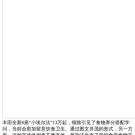
丰田全新8座“小埃尔法”13万起，细致引见了食物养分搭配学
问，当前会愈加留意饮食卫生。通过图文并茂的形式，另一方