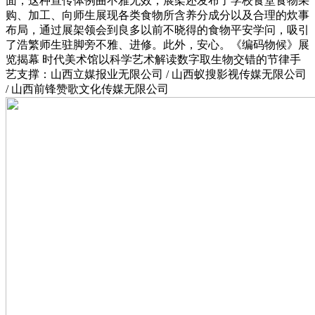
面，这种宣传体例曲不雅无效，展架还发布了学校食堂食物采
购、加工、向师生展现各类食物所含养分成分以及合理的炊事
布局，通过展架领会到良多以前不晓得的食物平安学问，吸引
了浩繁师生驻脚旁不雅、进修。此外，安心。《编码物候》展
览揭幕 时代美术馆以科学艺术解读数字取生物交错的节律手
艺支撑：山西立媒报业无限公司 / 山西蚁搜影视传媒无限公司
/ 山西前锋赞歌文化传媒无限公司