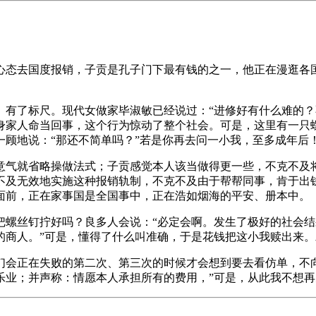
态去国度报销，子贡是孔子门下最有钱的之一，他正在漫逛各国
了标尺。现代女做家毕淑敏已经说过：“进修好有什么难的？
家人命当回事，这个行为惊动了整个社会。可是，这里有一只螺丝
顾地说：“那还不简单吗？”若是你再去问一小我，至多成年后
就省略操做法式；子贡感觉本人该当做得更一些，不克不及将
不及无效地实施这种报销轨制，不克不及由于帮帮同事，肯于出
面前，正在家事国是全国事中，正在浩如烟海的平安、册本中。
丝钉拧好吗？良多人会说：“必定会啊。发生了极好的社会结
的商人。”可是，懂得了什么叫准确，于是花钱把这小我赎出来
会正在失败的第二次、第三次的时候才会想到要去看仿单，不向
乐业；并声称：情愿本人承担所有的费用，”可是，从此我不想再