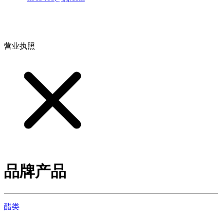
地址：江西省德安县高新技术产业园(宝塔工业园)高新路93号
营业执照
品牌产品
醋类