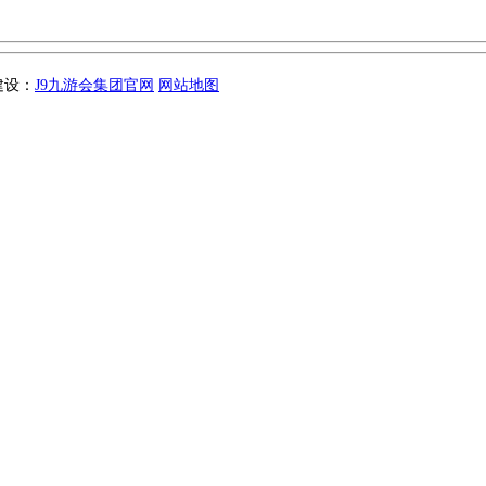
站建设：
J9九游会集团官网
网站地图