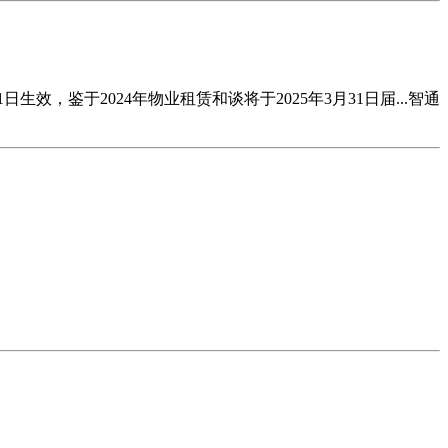
日生效，鉴于2024年物业租赁和谈将于2025年3月31日届...智通