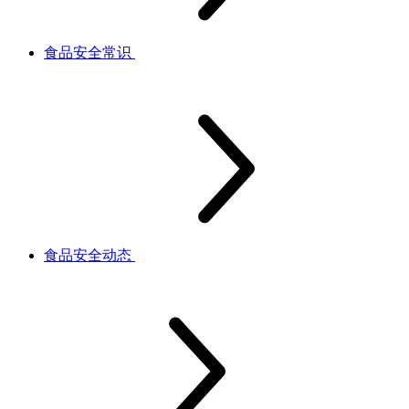
食品安全常识
食品安全动态