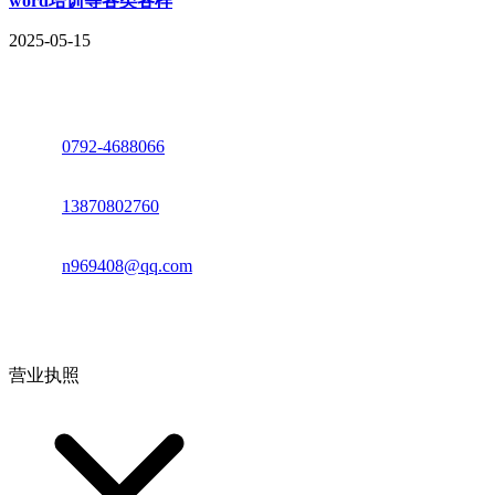
word培训等各类各样
2025-05-15
座机：
0792-4688066
电话：
13870802760
邮箱：
n969408@qq.com
地址：江西省德安县高新技术产业园(宝塔工业园)高新路93号
营业执照