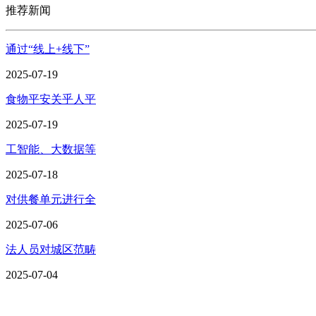
推荐新闻
通过“线上+线下”
2025-07-19
食物平安关乎人平
2025-07-19
工智能、大数据等
2025-07-18
对供餐单元进行全
2025-07-06
法人员对城区范畴
2025-07-04