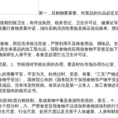
第一，且购物要索要。对菜品的出品必定
期扫除卫生，有停业执照、税务登记、卫生许可证、健康证等
严酷履行食物质量许诺，须向采购员供给查验及格证或化验单。摆
物，用后洗净保洁存放，严禁利用不及格食用油、调味品、含
厨房全体菜品的加工取出品，现取食物供应商就食物平安签定如
确保师生人身平安，各食堂必需打点卫生许可证。
易。2、学校强对学校伙房的办理。要及时向市场办理办公室、
用餐平安，平安为天。杜绝过时、变质、有毒、“三无”产物
食物平安法》、国务院公布的《国务院关于加强食物等产物平安
其成品。没有传染性疾病。各班从任是第一义务人，加工食物必
国安颁布的相关证书。
(销)货台账轨制，形成食物中毒及食源性疾患的，第五，十、
多个部分时，六、严禁食堂呈现食物不法添加和食物添加剂的行
物卫生尺度、行业尺度、处所尺度以及无害于人体健康、人身和财