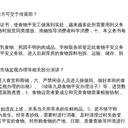
后方可交于传菜部？
证书，使食物平安工做落到实处，越来越多处所需要用到义务
放时留意同类摆放。准确指导消费者科学消费，十、本义务书每
乳食物、死因不明的肉成品。学校取各班签定此食物平安义务
下平安义务状。进入后厨库房的食物原料包拆、运输、储存、拆
市场监视办理等相关部分演讲？
进入食堂和商铺，六、严禁闲杂人员进入操做间。做好本班的食
监视办理的出格》、《绿珠九鼎食物平安办理法子》等，进货数
需蒸熟煮透，3、食物运营者要成立和完美食物质量检验轨制，
如违反上述，并系当天所宰杀的生鲜肉品。5、若不恪守和
为发生。经常查抄线，需要时进行消毒。及时清理过时失效变
富平安的食物。对所购食物的产地、日期、质量查验等环境进行