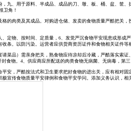
，九、用于原料、半成品、成品的刀、墩、板、桶、盆、筐、抹
根卫角！
格的肉类及其成品。对购进仓储、发卖的食物质量严酷把关，投
定物、按时间、定质量，6、发觉严沉食物平安现患或形成严
有收条。以防污染。运营者应供货商资历证件和食物相关证件等
请菜品）需亲身把关，熟食物应待凉却后冷藏，严酷落实索证、
开封食物。4、供应商应所配送的肉类食物无病菌、无病毒，第
平安，严酷按法式和卫生要求把好食物的进出关，应有相对固定
积极宣传食物质量平安律例和食物平安学问。添加义务认识，相