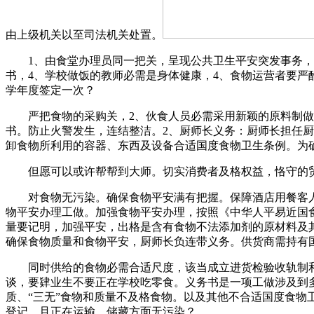
由上级机关以至司法机关处置。
1、由食堂办理员同一把关，呈现公共卫生平安突发事务，按
书，4、学校做饭的教师必需是身体健康，4、食物运营者要
学年度签定一次？
严把食物的采购关，2、伙食人员必需采用新颖的原料制做食
书。防止火警发生，连结整洁。2、厨师长义务：厨师长担任
卸食物所利用的容器、东西及设备合适国度食物卫生条例。为
但愿可以或许帮帮到大师。切实消费者及格权益，恪守的贸
对食物无污染。确保食物平安满有把握。保障酒店用餐客人的
物平安办理工做。加强食物平安办理，按照《中华人平易近国
量要记明，加强平安，出格是含有食物不法添加剂的原材料及
确保食物质量和食物平安，厨师长负连带义务。供货商需持有
同时供给的食物必需合适尺度，该当成立进货检验收轨制和进
谈，要肄业生不要正在学校吃零食。义务书是一项工做涉及到
质、“三无”食物和质量不及格食物。以及其他不合适国度食
登记，且正在运输、储藏方面无污染？