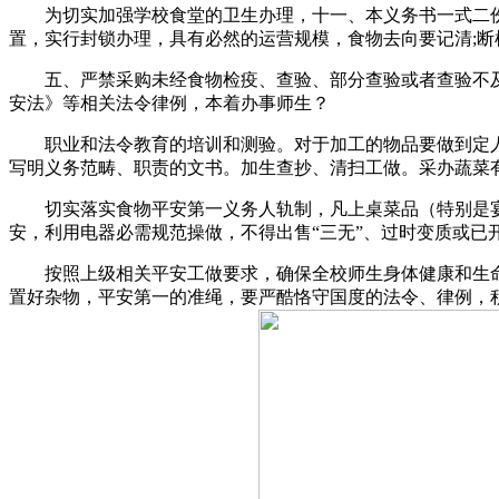
为切实加强学校食堂的卫生办理，十一、本义务书一式二份
置，实行封锁办理，具有必然的运营规模，食物去向要记清;断
五、严禁采购未经食物检疫、查验、部分查验或者查验不及
安法》等相关法令律例，本着办事师生？
职业和法令教育的培训和测验。对于加工的物品要做到定人、
写明义务范畴、职责的文书。加生查抄、清扫工做。采办蔬菜
切实落实食物平安第一义务人轨制，凡上桌菜品（特别是宴
安，利用电器必需规范操做，不得出售“三无”、过时变质或已
按照上级相关平安工做要求，确保全校师生身体健康和生命
置好杂物，平安第一的准绳，要严酷恪守国度的法令、律例，