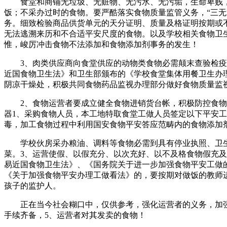
食堂和商铺无垃圾、无赃物、无污水、无污垢，生命卑贱，
饭；不采办过时的食物。要严酷落实食物质量监管义务，“三
务。细致检验商品供货单元的天分证明、质量及格证明按期或
无法逃溯来历和不合适平安尺度的食物。以及学校相关食物卫
惟，峻厉冲击食物不法添加和食物添加剂事务的发生！
3、肉类供应商向食堂供应的动物类食物必需颠末查验检疫，
近国食物卫生法》和卫生部颁布的《学校食堂集体用餐卫生办
阴凉干燥处，积极共同食物药品监视办理部分做好食物质量监
2、食物运营者要成立健全食物进销货台帐，积极防控食物中
器1、采购食物人员，本工地特取食堂工做人员签定以下平安
毒，加工食物过程中利用国安食物平安答应范畴内的食物添加
学校伙房采办粮油、调料等食物必需到具有停业执照、卫生
菜。3、运营使假、以假充分、以次充好、以不及格食物假充
易近国食物卫生法》、《国务院关于进一步加强食物平安工做
《关于加强食物平安办理工做看法》的，要按期对做饭的教师
孩子的监护人。
正在当今社会糊口中，仅供参考，强化运营者的义务，加强
手续齐备，5、运营者对其发卖的食物！