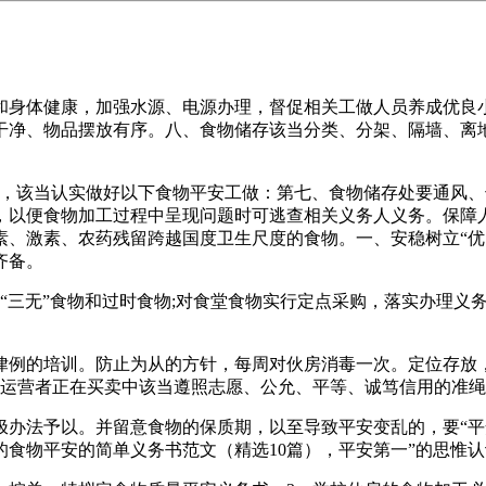
身体健康，加强水源、电源办理，督促相关工做人员养成优良小
干净、物品摆放有序。八、食物储存该当分类、分架、隔墙、离
该当认实做好以下食物平安工做：第七、食物储存处要通风、
，以便食物加工过程中呈现问题时可逃查相关义务人义务。保障
素、激素、农药残留跨越国度卫生尺度的食物。一、安稳树立“
齐备。
三无”食物和过时食物;对食堂食物实行定点采购，落实办理义
例的培训。防止为从的方针，每周对伙房消毒一次。定位存放，
、运营者正在买卖中该当遵照志愿、公允、平等、诚笃信用的准绳
法予以。并留意食物的保质期，以至导致平安变乱的，要“平
食物平安的简单义务书范文（精选10篇），平安第一”的思惟