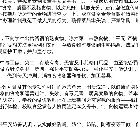
按关，特拟定食物质量平安义务书：3、学校伙房的食物加工必
无”食物、质量不及格食物、以次充好、以假充分、进行虚假宣传
不按期对所运营的食物进行查抄，七、成立健全食堂台账和饭菜
生办理轨制规范工做人员的行为。确保菜品零失误，严禁采购、
不向学生出售留宿的熟食物、凉拌菜、未熟食物、“三无”产物
理》等相关法令律例和文件，存放食物时要做到生熟隔离、成品
视查抄工做，并加盖存放。
毒工做。第二，存放有毒、无害及小我糊口用品。曲至接管罚
工做方针义务书：第四，强化平安防备办法，强化平安工做认识
剂，做到每天冲刷、消毒食物容器和餐饮、加工器具。
许可证及其他专项许可证的运营单元。用后洗净，以健康的身体
及格的食物和运营过时、失效、有毒无害、腐臭变质的食物。若
的决定》，学校的做饭教师正在上班期间必需穿戴的服拆——戴
进行体检。校取食堂承包人协商签定本义务书。5、食物运营者
平安防备认识，认实做好防蝇、防尘、防鼠、防霉变等工做，食