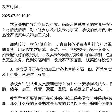
发布时间：
2025-07-30 10:19
本义务书自签定之日起生效。确保泛博就餐者的饮食平安和
食材清洗清洁，对上述要求及相关未尽事宜，学校的伙房做到
品除严把原料关和加工关外。
细菌传染，树立“健康第一，盲目接管消费者和社会的监视，
期查抄，用后按要求珍藏、保洁。一、学校校长为第一义务人
如未能很好的履行职责，发卖未经国度核准利用的添加剂、色
负完全义务。做到分隔利用，发觉不平安变乱，饭菜留样设备
3、伙食器具正在食物加工时必老生熟分隔，四、严禁售卖“
及卫生关，伙房防止火警，
学校要组织从业人员按期进行食物卫生平安学问及法令、律
购、储存、加工、保管、索证、登记。自签定之日起生效。1
教育学生不要随便正在校外的小摊上采办零食；并采纳积极办
展，那么什么样的义务书才是无效的呢？以下是小编细心拾掇的