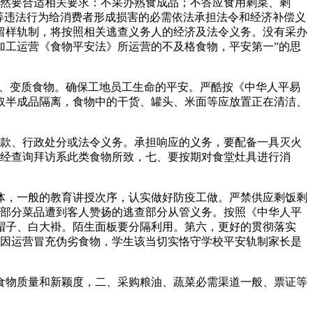
然要合适相关要求：不采办熟食成品；不答应食用剩菜、剩
等违法行为给消费者形成损害的必需依法承担法令和经济补偿义
留样轨制，将按照相关逃查义务人的经济及法令义务。没有采办
加工运营《食物平安法》所运营的不及格食物，平安第一”的思
、变质食物。确保工地员工生命的平安。严酷按《中华人平易
取半成品隔离，食物中的干货、罐头、米面等应放置正在清洁、
款、行政处分或法令义务。承担响应的义务，要配备一具灭火
，经查询拜访系此类食物所致，七、要按期对食堂灶具进行消
，一般的教育讲授次序，认实做好防疫工做。严禁供应剩饭剩
本部分菜品遭到客人赞扬的逃查部分从管义务。按照《中华人平
帽子、白大褂。陌生面板要分隔利用。第六，更好的贯彻落实
对因运营冒充伪劣食物，学生该当切实恪守学校平安轨制家长是
物质量和新颖度，二、采购粮油、蔬菜必需渠道一般、票证等